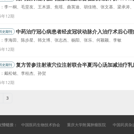
：李一桐、毛堂友、王木源、焦瑶、曲英迪、胡佳艳、张文基、梁承涛、
5年12期
中药治疗冠心病患者经皮冠状动脉介入治疗术后心理
历史期刊
：李海田、陈步星、韩文博、张志杰、杨阳、张乐、何颖颖、李敏
5年12期
复方苦参注射液穴位注射联合半夏泻心汤加减治疗乳
历史期刊
：戴松铭、李桂杰、孙贺
5年12期
3
友情链接：
中国医药生物技术协会
重庆大学附属肿瘤医院
中国药房杂