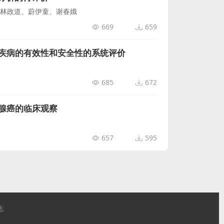
林政道、蔚伊童、谢春娥
669
659
疾病的有效性和安全性的系统评价
685
672
腺癌的临床观察
657
595
志