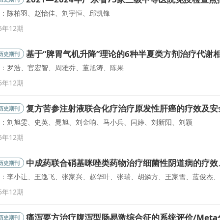
：陈柏羽、赵怡佳、刘宇恒、邱凯锋
5年12期
基于“脾胃气机升降”理论的6种半夏类方剂治疗代谢相
历史期刊
：罗浩、官宏智、周雅乔、董旭涛、陈果
5年12期
复方苦参注射液联合化疗治疗原发性肝癌的疗效及安全
历史期刊
：刘旭雯、史英、晁旭、刘金响、马小兵、闫婷、刘新阳、刘颖
5年12期
中成药联合硝基咪唑类药物治疗细菌性阴道病的疗效
历史期刊
：李小让、王逸飞、张家兴、赵华叶、张瑞、胡鳞方、王家雪、蓝俊杰、
5年12期
痛泻要方治疗腹泻型肠易激综合征的系统评价/Met
历史期刊