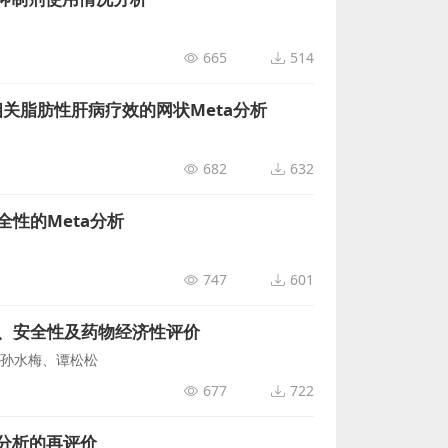
665
514
关脂肪性肝病疗效的网状Meta分析
682
632
性的Meta分析
747
601
、安全性及药物经济性评价
孙水梅、谭松松
677
722
a分析的再评价