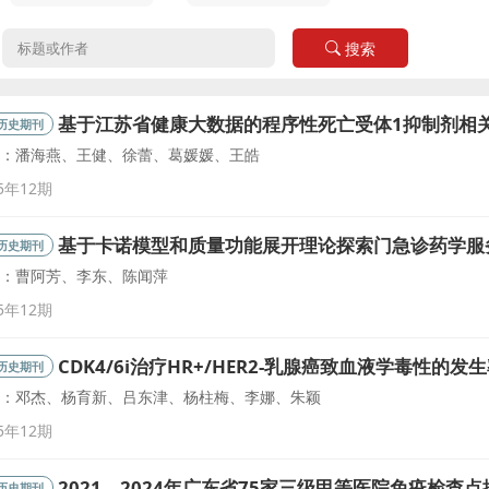
：
搜索
基于江苏省健康大数据的程序性死亡受体1抑制剂相
历史期刊
：潘海燕、王健、徐蕾、葛媛媛、王皓
5年12期
基于卡诺模型和质量功能展开理论探索门急诊药学服
历史期刊
：曹阿芳、李东、陈闻萍
5年12期
CDK4/6i治疗HR+/HER2-乳腺癌致血液学毒性的
历史期刊
：邓杰、杨育新、吕东津、杨柱梅、李娜、朱颖
5年12期
2021—2024年广东省75家三级甲等医院免疫检查
历史期刊