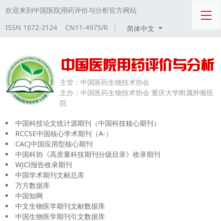
欢迎来到中国医院用药评价与分析官方网站
ISSN 1672-2124 CN11-4975/R
|
简体中文
主管：
中国医药生物技术协会
主办：
中国医药生物技术协会 重庆大学附属肿瘤医
院
中国科技论文统计源期刊（中国科技核心期刊）
RCCSE中国核心学术期刊（A-）
CACJ中国应用型核心期刊
中国科协《高质量科技期刊分级目录》收录期刊
WJCI报告收录期刊
中国学术期刊文献总库
万方数据库
中国知网
中文生物医学期刊文献数据库
中国生物医学期刊引文数据库