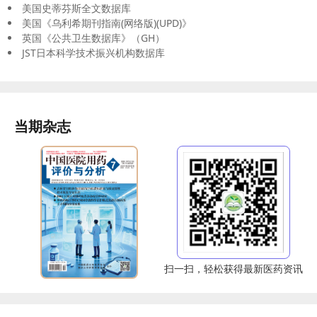
美国史蒂芬斯全文数据库
美国《乌利希期刊指南(网络版)(UPD)》
英国《公共卫生数据库》（GH）
JST日本科学技术振兴机构数据库
当期杂志
扫一扫，轻松获得最新医药资讯