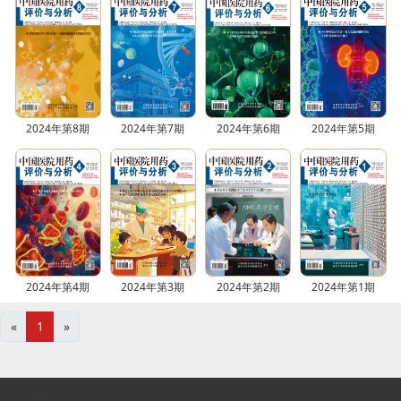
2024年第8期
2024年第7期
2024年第6期
2024年第5期
2024年第4期
2024年第3期
2024年第2期
2024年第1期
«
1
»