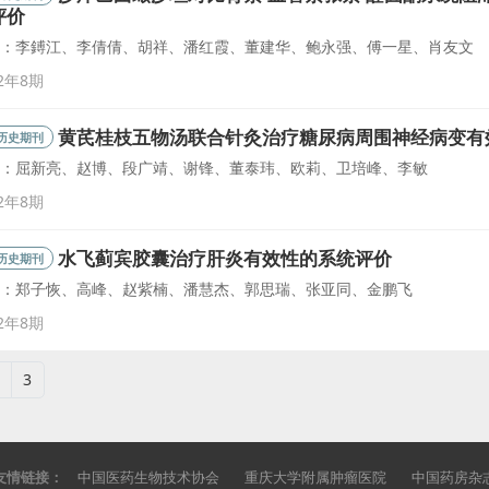
评价
：李鎛江、李倩倩、胡祥、潘红霞、董建华、鲍永强、傅一星、肖友文
22年8期
黄芪桂枝五物汤联合针灸治疗糖尿病周围神经病变有
历史期刊
：屈新亮、赵博、段广靖、谢锋、董泰玮、欧莉、卫培峰、李敏
22年8期
水飞蓟宾胶囊治疗肝炎有效性的系统评价
历史期刊
：郑子恢、高峰、赵紫楠、潘慧杰、郭思瑞、张亚同、金鹏飞
22年8期
3
友情链接：
中国医药生物技术协会
重庆大学附属肿瘤医院
中国药房杂