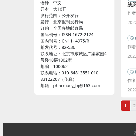
语种：中文
统
开本：大16开
作者
发行范围：公开发行
发行：北京报刊发行局
20
订购：全国各地邮政局
国际刊号：ISSN 1672-2124
国内刊号：CN11- 4975/R
作者
邮发代号：82-536
联系地址：北京市东城区广渠家园4
20
号楼18层1802室
邮编：100062
联系电话：010-64813551 010-
83122207（传真）
作者
邮箱：pharmacy_bj@163.com
20
1
2