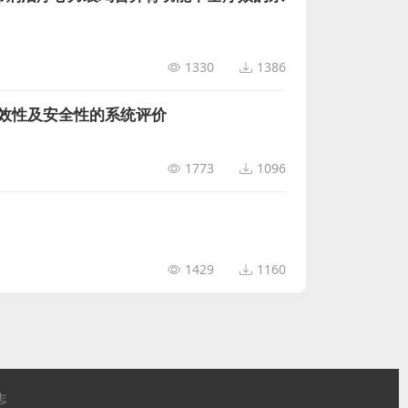
1330
1386
效性及安全性的系统评价
1773
1096
1429
1160
志