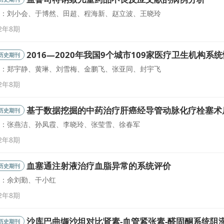
：刘小会、于博然、田超、程海新、赵立波、王晓玲
22年8期
2016—2020年我国9个城市109家医疗卫生机构
历史期刊
：郑宇静、黄琳、刘雪梅、金鹏飞、张亚同、封宇飞
22年8期
基于数据挖掘的中药治疗肝癌经导管动脉化疗栓塞术
历史期刊
：张燕洁、孙凤霞、李晓玲、张莹雪、徐春军
22年8期
血塞通注射液治疗血脂异常的系统评价
历史期刊
：余刘勤、干小红
22年8期
沙库巴曲缬沙坦对比肾素-血管紧张素-醛固酮系统阻
历史期刊