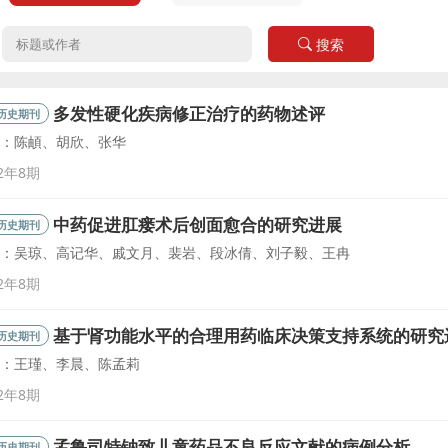
：
搜索
多发性硬化疾病修正治疗的药物述评
历史期刊
：陈頔、胡欣、张华
22年8期
中药促进肛瘘术后创面愈合的研究进展
历史期刊
：吴琼、高记华、戚文月、裴岩、段冰倩、刘子毅、王冉
22年8期
基于肾功能水平的合理用药临床决策支持系统的研究
历史期刊
：王瑾、李晨、陈孟莉
22年8期
孟鲁司特钠致儿童药品不良反应文献的病例分析
历史期刊