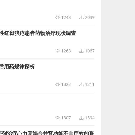
1243
2039
系统性红斑狼疮患者药物治疗现状调查
1263
1067
后用药规律探析
1322
1211
1307
1394
滞剂治疗心力衰竭合并肾功能不全疗效的系